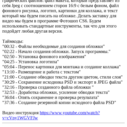
графических файлов: файл макета, который представляет из
себя Jpeg с соотношением сторон 16:9 с белым фоном, файл
фонового рисунка, логотип, картинки для коллажа, и текст
который мы будем писать на обложке. Делать заставку для
видео мы будем в программе Фотошоп CS6. Будем
использовать стандартные инструменты, так что для этого
подойдет любая другая версия.
Таймкоды:
"00:32 - Файлы необходимые для создания обложки"
"02:22 - Начало создания обложки. Запуск программы."
"02:50 - Установка фонового изображения"
"04:25 - Установка логотипа"
"05:04 - Перенос картинки для монтажа и создание коллажа"
"13:10 - Размещение и работа с текстом"
"21:00 - Создание обводки текста другим цветом, стили слоя"
"30:29 - Сохранение исходника PSD и экспорт в JPEG файла"
"32:16 - Проверка созданного файла обложки "
"32:53 - Доработка обложки, усиление обводки текста"
"36:04 - Опять сохранение и проверка результата"
"37:36 - Создание резервной копии исходного файла PSD"
Видео инструкция
https://www.youtube.com/watch?
v=cVny1WGVFJw