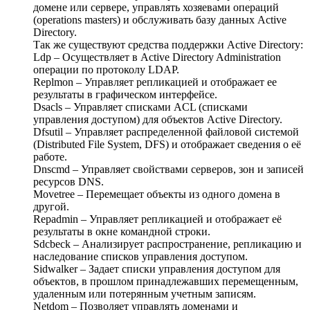
домене или сервере, управлять хозяевами операций
(operations masters) и обслуживать базу данных Active
Directory.
Так же существуют средства поддержки Active Directory:
Ldp – Осуществляет в Active Directory Administration
операции по протоколу LDAP.
Replmon – Управляет репликацией и отображает ее
результаты в графическом интерфейсе.
Dsacls – Управляет списками ACL (списками
управления доступом) для объектов Active Directory.
Dfsutil – Управляет распределенной файловой системой
(Distributed File System, DFS) и отображает сведения о её
работе.
Dnscmd – Управляет свойствами серверов, зон и записей
ресурсов DNS.
Movetree – Перемещает объекты из одного домена в
другой.
Repadmin – Управляет репликацией и отображает её
результаты в окне командной строки.
Sdcbeck – Анализирует распространение, репликацию и
наследование списков управления доступом.
Sidwalker – Задает списки управления доступом для
объектов, в прошлом принадлежавших перемещенным,
удаленным или потерянным учетным записям.
Netdom – Позволяет управлять доменами и