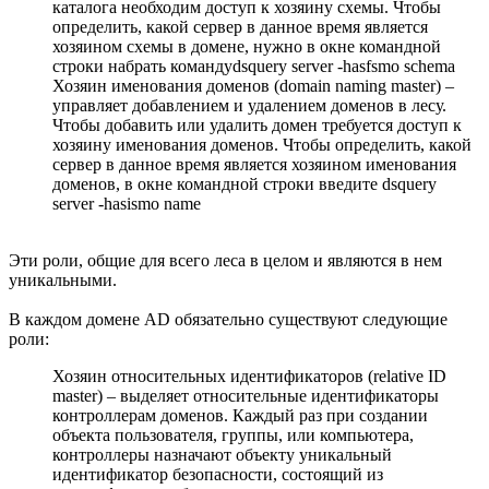
каталога необходим доступ к хозяину схемы. Чтобы
определить, какой сервер в данное время является
хозяином схемы в домене, нужно в окне командной
строки набрать командуdsquery server -hasfsmo schema
Хозяин именования доменов (domain naming master) –
управляет добавлением и удалением доменов в лесу.
Чтобы добавить или удалить домен требуется доступ к
хозяину именования доменов. Чтобы определить, какой
сервер в данное время является хозяином именования
доменов, в окне командной строки введите dsquery
server -hasismo name
Эти роли, общие для всего леса в целом и являются в нем
уникальными.
В каждом домене AD обязательно существуют следующие
роли:
Хозяин относительных идентификаторов (relative ID
master) – выделяет относительные идентификаторы
контроллерам доменов. Каждый раз при создании
объекта пользователя, группы, или компьютера,
контроллеры назначают объекту уникальный
идентификатор безопасности, состоящий из