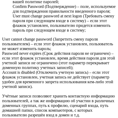
вашей политике паролей;
Confirm Password (Подтверждение) – поле, используемое
для подтверждения правильности введенного пароля;
User must change password at next logon (Требовать смену
пароля при следующем входе в систему) – если этот
флажок установлен, пользователю придется изменить
пароль при следующем входе в систему;
User cannot change password (Запретить смену пароля
пользователем) – если этот флажок установлен, пользователь
не может изменить пароль;
Password never expires (Срок действия пароля не ограничен) –
если этот флажок установлен, время действия пароля для этой
учетной записи не ограничено (этот параметр перекрывает
доменную политику учетных записей);
Account is disabled (Отключить учетную запись) – если этот
флажок установлен, учетная запись не действует (параметр
удобен для временного запрета использования кем-либо этой
учетной записи).
Учётные записи позволяют хранить контактную информацию
пользователей, а так же информацию об участии в различных
доменных группах, путь к профилю, сценарий входа, путь
домашней папки, список компьютеров, с которых
пользователю разрешён вход в домен и т.д.