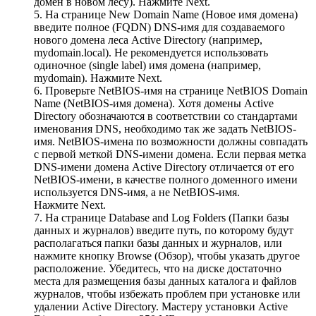
домен в новом лесу). Нажмите Next.
5. На странице New Domain Name (Новое имя домена)
введите полное (FQDN) DNS-имя для создаваемого
нового домена леса Active Directory (например,
mydomain.local). Не рекомендуется использовать
одиночное (single label) имя домена (например,
mydomain). Нажмите Next.
6. Проверьте NetBIOS-имя на странице NetBIOS Domain
Name (NetBIOS-имя домена). Хотя домены Active
Directory обозначаются в соответствии со стандартами
именования DNS, необходимо так же задать NetBIOS-
имя. NetBIOS-имена по возможности должны совпадать
с первой меткой DNS-имени домена. Если первая метка
DNS-имени домена Active Directory отличается от его
NetBIOS-имени, в качестве полного доменного имени
используется DNS-имя, а не NetBIOS-имя.
Нажмите Next.
7. На странице Database and Log Folders (Папки базы
данных и журналов) введите путь, по которому будут
располагаться папки базы данных и журналов, или
нажмите кнопку Browse (Обзор), чтобы указать другое
расположение. Убедитесь, что на диске достаточно
места для размещения базы данных каталога и файлов
журналов, чтобы избежать проблем при установке или
удалении Active Directory. Мастеру установки Active