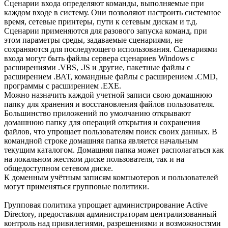
Сценарии входа определяют команды, выполняемые при
каждом входе в систему. Они позволяют настроить системное
время, сетевые принтеры, пути к сетевым дискам и т.д.
Сценарии применяются для разового запуска команд, при
этом параметры среды, задаваемые сценариями, не
сохраняются для последующего использования. Сценариями
входа могут быть файлы сервера сценариев Windows с
расширениями .VBS, .JS и другие, пакетные файлы с
расширением .ВАТ, командные файлы с расширением .CMD,
программы с расширением .ЕХЕ.
Можно назначить каждой учетной записи свою домашнюю
папку для хранения и восстановления файлов пользователя.
Большинство приложений по умолчанию открывают
домашнюю папку для операций открытия и сохранения
файлов, что упрощает пользователям поиск своих данных. В
командной строке домашняя папка является начальным
текущим каталогом. Домашняя папка может располагаться как
на локальном жестком диске пользователя, так и на
общедоступном сетевом диске.
К доменным учётным записям компьютеров и пользователей
могут применяться групповые политики.
Групповая политика упрощает администрирование Active
Directory, предоставляя администраторам централизованный
контроль над привилегиями, разрешениями и возможностями