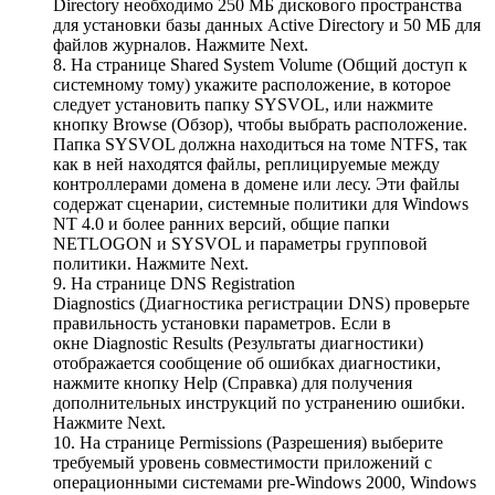
Directory необходимо 250 МБ дискового пространства
для установки базы данных Active Directory и 50 МБ для
файлов журналов. Нажмите Next.
8. На странице Shared System Volume (Общий доступ к
системному тому) укажите расположение, в которое
следует установить папку SYSVOL, или нажмите
кнопку Browse (Обзор), чтобы выбрать расположение.
Папка SYSVOL должна находиться на томе NTFS, так
как в ней находятся файлы, реплицируемые между
контроллерами домена в домене или лесу. Эти файлы
содержат сценарии, системные политики для Windows
NT 4.0 и более ранних версий, общие папки
NETLOGON и SYSVOL и параметры групповой
политики. Нажмите Next.
9. На странице DNS Registration
Diagnostics (Диагностика регистрации DNS) проверьте
правильность установки параметров. Если в
окне Diagnostic Results (Результаты диагностики)
отображается сообщение об ошибках диагностики,
нажмите кнопку Help (Справка) для получения
дополнительных инструкций по устранению ошибки.
Нажмите Next.
10. На странице Permissions (Разрешения) выберите
требуемый уровень совместимости приложений с
операционными системами pre-Windows 2000, Windows