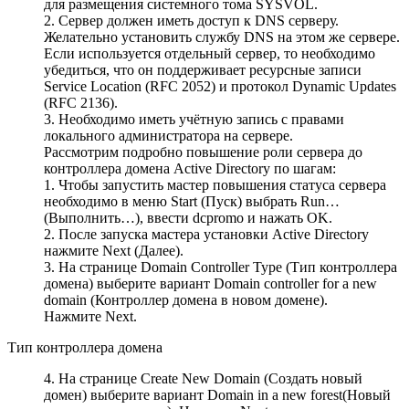
для размещения системного тома SYSVOL.
2. Сервер должен иметь доступ к DNS серверу.
Желательно установить службу DNS на этом же сервере.
Если используется отдельный сервер, то необходимо
убедиться, что он поддерживает ресурсные записи
Service Location (RFC 2052) и протокол Dynamic Updates
(RFC 2136).
3. Необходимо иметь учётную запись с правами
локального администратора на сервере.
Рассмотрим подробно повышение роли сервера до
контроллера домена Active Directory по шагам:
1. Чтобы запустить мастер повышения статуса сервера
необходимо в меню Start (Пуск) выбрать Run…
(Выполнить…), ввести dcpromo и нажать OK.
2. После запуска мастера установки Active Directory
нажмите Next (Далее).
3. На странице Domain Controller Type (Тип контроллера
домена) выберите вариант Domain controller for a new
domain (Контроллер домена в новом домене).
Нажмите Next.
Тип контроллера домена
4. На странице Create New Domain (Создать новый
домен) выберите вариант Domain in a new forest(Новый