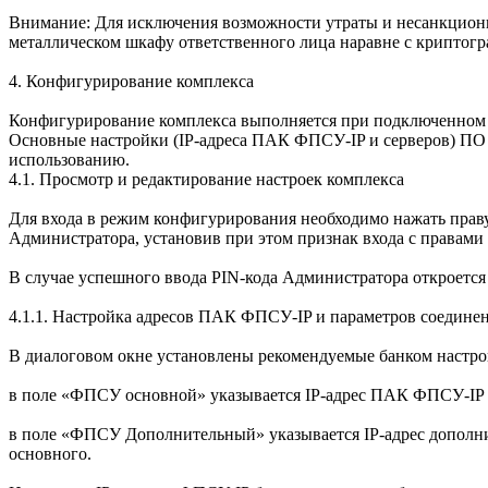
Внимание: Для исключения возможности утраты и несанкциони
металлическом шкафу ответственного лица наравне с криптог
4. Конфигурирование комплекса
Конфигурирование комплекса выполняется при подключенном 
Основные настройки (IP-адреса ПАК ФПСУ-IP и серверов) ПО 
использованию.
4.1. Просмотр и редактирование настроек комплекса
Для входа в режим конфигурирования необходимо нажать праву
Администратора, установив при этом признак входа с правами
В случае успешного ввода PIN-кода Администратора откроется
4.1.1. Настройка адресов ПАК ФПСУ-IP и параметров соедине
В диалоговом окне установлены рекомендуемые банком настро
в поле «ФПСУ основной» указывается IP-адрес ПАК ФПСУ-IP б
в поле «ФПСУ Дополнительный» указывается IP-адрес дополни
основного.