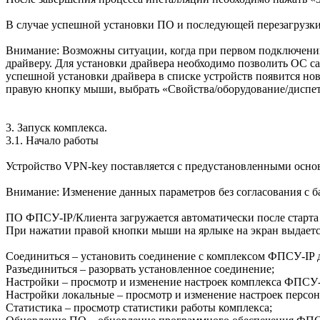
В случае успешной установки ПО и последующей перезагрузки к
Внимание: Возможны ситуации, когда при первом подключении
драйверу. Для установки драйвера необходимо позволить ОС сам
успешной установки драйвера в списке устройств появится н
правую кнопку мыши, выбрать «Свойства/оборудование/диспет
3. Запуск комплекса.
3.1. Начало работы
Устройство VPN-key поставляется с предустановленными основ
Внимание: Изменение данных параметров без согласования с 
ПО ФПСУ-IP/Клиента загружается автоматически после старта О
При нажатии правой кнопки мыши на ярлыке на экран выдает
Соединиться – установить соединение с комплексом ФПСУ-IP 
Разъединиться – разорвать установленное соединение;
Настройки – просмотр и изменение настроек комплекса ФПСУ-
Настройки локальные – просмотр и изменение настроек персон
Статистика – просмотр статистики работы комплекса;