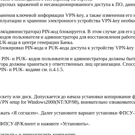
ирусных заражений и несанкционированного доступа к ПО, дан
ранения ключевой информации VPN-key, а также изменения его н
эксплуатации и хранении электронного устройства VPN-key нео
ля/администратора) PIN-код блокируется. В этом случае для его
кодов пользователя и администратора для восстановления рабо
UK-кода в центре генерации Банка.
, блокировки PIN-кода и PUK-кода доступа к устройству VPN-ke
 PIN- и PUK- кодов пользователя и администратора должны быт
тора должны храниться у ответственных лиц организации. Спос
N- и PUK- кодами см. п.4.1.5.
ету или диск. Допускается до начала установки копирование ф
PN setup for Windows2000(NT/XP/98), внимательно ознакомьтес
жать «Я согласен». Далее установите вариант установки ФПСУ-I
О ФПСУ-IP/Клиент и нажмите «Установить».
акрыть» и перезагрузить компьютер