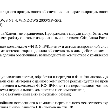
икладного программного обеспечения и аппаратно-программног
DOWS NT 4, WINDOWS 2000/XP+SP2;
).
P/Клиент не ограничено. Программные модули могут быть скоп
влять работу с автоматизированными системами Сбербанка Росси
ным комплексом «ФПСУ-IP/Клиент» и автоматизированной систе
 межсетевого экрана должна обеспечивать взаимодействие комп
а должна обеспечивать взаимодействие компьютера с комплексо
 управления счетом, обработки и передачи в банк финансовых д
ами сети Интернет с данного компьютера рекомендуется не пров
еспечения и комплекса ФПСУ-IP/Клиент на персональном компь
темы персонального компьютера и ее компонентов;
ние с актуальными антивирусными базами;
ойками встроенного в комплекс персонального межсетевого эк
вия с ними данного ПК (пример на стр.18).