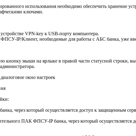
рованного использования необходимо обеспечить хранение уст
рафческими ключами.
устройстве VPN-key к USB-порту компьютера.
ФПСУ-IP/Клиент, необходимые для работы с АБС банка, уже вве
ю кнопку мыши на ярлыке в правой части статусной строки, выб
 администратора.
 диалоговое окно настроек
ния
йки:
анка, через который осуществляется доступ к защищенным серв
тельного ПАК ФПСУ-IP банка, через который осуществляется д