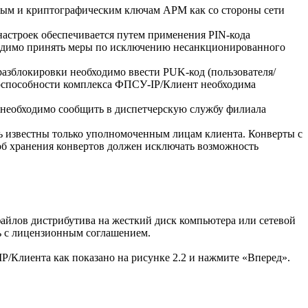
ным и криптографическим ключам АРМ как со стороны сети
астроек обеспечивается путем применения PIN-кода
бходимо принять меры по исключению несанкционированного
 разблокировки необходимо ввести PUK-код (пользователя/
тоспособности комплекса ФПСУ-IP/Клиент необходима
y необходимо сообщить в диспетчерскую службу филиала
ь известны только уполномоченным лицам клиента. Конверты с
об хранения конвертов должен исключать возможность
айлов дистрибутива на жесткий диск компьютера или сетевой
ь с лицензионным соглашением.
P/Клиента как показано на рисунке 2.2 и нажмите «Вперед».