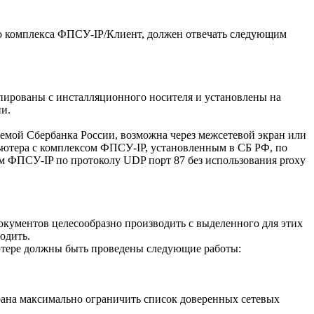
о комплекса ФПСУ-IP/Клиент, должен отвечать следующим
ированы с инсталляционного носителя и установлены на
и.
мой Сбербанка России, возможна через межсетевой экран или
ьютера с комплексом ФПСУ-IP, установленным в СБ РФ, по
м ФПСУ-IP по протоколу UDP порт 87 без использования proxy
окументов целесообразно производить с выделенного для этих
одить.
ютере должны быть проведены следующие работы:
рана максимально ограничить список доверенных сетевых