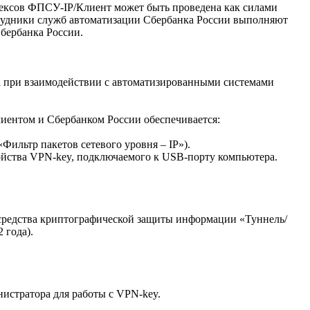
лексов ФПСУ-IP/Клиент может быть проведена как силами
рудники служб автоматизации Сбербанка России выполняют
бербанка России.
а при взаимодействии с автоматизированными системами
иентом и Сбербанком России обеспечивается:
льтр пакетов сетевого уровня – IP»).
ойства VPN-key, подключаемого к USB-порту компьютера.
 средства криптографической защиты информации «Туннель/
 года).
инистратора для работы с VPN-key.