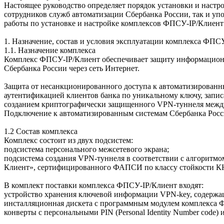
Настоящее руководство определяет порядок установки и наст
сотрудников служб автоматизации Сбербанка России, так и у
работы по установке и настройке комплексов ФПСУ-IP/Клиент
1. Назначение, состав и условия эксплуатации комплекса ФПС
1.1. Назначение комплекса
Комплекс ФПСУ-IP/Клиент обеспечивает защиту информационн
Сбербанка России через сеть Интернет.
Защита от несанкционированного доступа к автоматизированн
аутентификацией клиентов банка по уникальному ключу, запис
созданием криптографически защищенного VPN-туннеля между 
Подключение к автоматизированным системам Сбербанка Росси
1.2 Состав комплекса
Комплекс состоит из двух подсистем:
подсистема персонального межсетевого экрана;
подсистема создания VPN-туннеля в соответствии с алгоритм
Клиент», сертифицированного ФАПСИ по классу стойкости КНВ
В комплект поставки комплекса ФПСУ-IP/Клиент входят:
устройство хранения ключевой информации VPN-key, содержа
инсталляционная дискета с программным модулем комплекса 
конверты с персональными PIN (Personal Identity Number code)