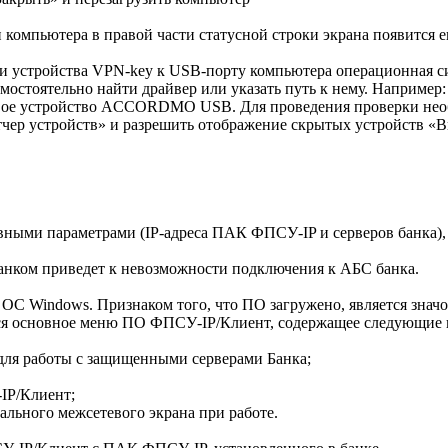
омпьютера в правой части статусной строки экрана появится ег
 устройства VPN-key к USB-порту компьютера операционная сис
остоятельно найти драйвер или указать путь к нему. Например: «
овое устройство ACCORDMO USB. Для проведения проверки необ
чер устройств» и разрешить отображение скрытых устройств «В
ными параметрами (IP-адреса ПАК ФПСУ-IP и серверов банка), 
банком приведет к невозможности подключения к АБС банка.
С Windows. Признаком того, что ПО загружено, является значок
ся основное меню ПО ФПСУ-IP/Клиент, содержащее следующие 
для работы с защищенными серверами Банка;
IP/Клиент;
ального межсетевого экрана при работе.