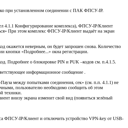
ько при установленном соединении с ПАК ФПСУ-IP.
дел 4.1.1 Конфигурирование комплекса), ФПСУ-IP/Клиент
ься» При этом комплекс ФПСУ-IP/Клиент выдаёт на экран
од окажется неверным, он будет запрошен снова. Количество
и кнопки «Подробнее...» окна регистрации.
д. Подробнее о блокировке PIN и PUK –кодов см. п.4.1.5.
ответствующее информационное сообщение .
ауза между попытками соединения, сек» (см. п.п. 4.1.1) не
ачными, пользователю необходимо сообщить об этом
й техники.
иент внизу экрана изменит свой вид (появиться зелёный
кса ФПСУ-IP/Клиент и отключить устройство VPN-key от USB-