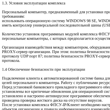
1.3. Условия эксплуатации комплекса
Персональный компьютер, предназначенный для установки пр
требованиям:
использовать операционную систему WINDOWS 98 SE, WIN
иметь контроллер универсальной последовательной шины (USB
Количество установок программных модулей комплекса ФПСУ-I
персональные компьютеры, с которых предполагается осущест
Организация взаимодействия между компьютером, оборудован
PROXY-сервер организации. При этом: политика безопасности
протоколу UDP порт 87; политика безопасности PROXY-сервер
протокола.
1.4 Обеспечение безопасности при эксплуатации
Подключение клиента к автоматизированной системе банка для
целей персонального компьютера. Работу с публичными ресурс
Перед установкой банковского прикладного программного об
установлены все критичные обновления для операционной сис
установлено и настроено антивирусное программное обеспече
проведена проверка жесткого диска на отсутствие вирусов.
После установки комплекса ФПСУ-IP/Клиент необходимо настр
объектов организации и правила информационного взаимодейст