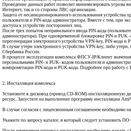
Проведение данных работ позволит минимизировать угрозы в
Интернет, так и со стороны ЛВС организации.
Защита от несанкционированного использования устройства х
пользователя и PIN-кода администратора. Вместе с тем, при 
доступа к устройству посторонних лиц.
После трех попыток неправильного ввода PIN-кода (пользовате
администратора). При одновременной блокировке PIN и PUK -
перегенерация электронного устройства VPN-key, PIN-кода и P
В случае утери электронного устройства VPN-key, либо утери
Сбербанка России.
В процессе эксплуатации комплекса ФПСУ-IP/Клиент значения
персональными PIN- и PUK- кодом пользователя и администра
компрометации PIN-кода и PUK-кода. Подробнее про работу с PI
2. Инсталляция комплекса
Установите в дисковод (привод CD-ROM) инсталляционную диск
ресурс. Запустите на выполнение программу инсталляции AmiV
В случае согласия с лицензионным соглашением необходимо на
Укажите по запросу каталог, в который следует установить П
После завершения процесса инсталляции необходимо нажать «З