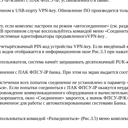
-IP/Клиент с ПАК ФПСУ-IP, установленного в банке.
енном к USB-порту VPN-key. Обновление ПО производится тол
, если комплекс настроен на режим «автосоединение» (см. раз
. В противном случае воспользуйтесь командой меню «Соединит
 системные идентификаторы предъявленногоVPN-key .
 четырёхзначный PIN-код устройства VPN-key. Если введённый к
одов отображается в информационном окне Рис.3.3 при нажати
пользователя, система начнёт запрашивать десятизначный PUK-ко
единения с ПАК ФПСУ-IP банка. При этом на экран выдается со
стечении всех попыток соединение не установлено и параметр «П
ться». Если попытки соединиться с ПАК ФПСУ-IP окажутся неуд
провождение коммуникационного оборудования и вычислительно
азрешается, окно «Соединение» закроется, а значок ФПСУ-IP/Кл
значенное для работы с автоматизированными системами Банка.
пользоваться командой «Разъединиться» (Рис.3.5) меню компле