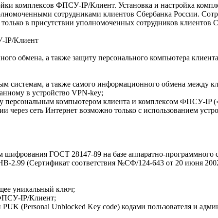
ройки комплексов ФПСУ-IP/Клиент. Установка и настройка комп
полномоченными сотрудниками клиентов Сбербанка России. Сот
 только в присутствии уполномоченных сотрудников клиентов С
У-IP/Клиент
ого обмена, а также защиту персонального компьютера клиент
ым системам, а также самого информационного обмена между кл
анному в устройство VPN-key;
персональным компьютером клиента и комплексом ФПСУ-IP («Фи
и через сеть Интернет возможно только с использованием устр
ом шифрования ГОСТ 28147-89 на базе аппаратно-программного
-2.99 (Сертификат соответствия №СФ/124-643 от 20 июня 2002
щее уникальный ключ;
ФПСУ-IP/Клиент;
 и PUK (Personal Unblocked Key code) кодами пользователя и адм