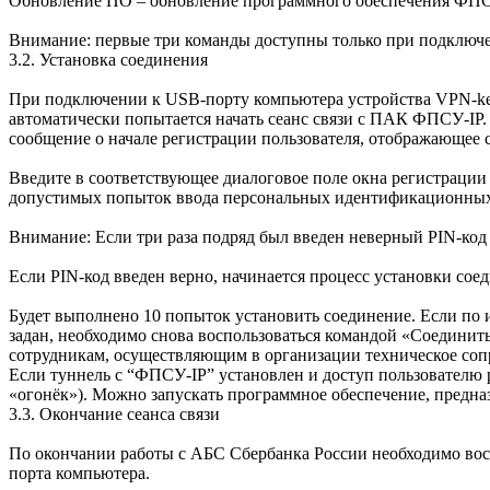
Обновление ПО – обновление программного обеспечения ФПСУ
Внимание: первые три команды доступны только при подключ
3.2. Установка соединения
При подключении к USB-порту компьютера устройства VPN-key
автоматически попытается начать сеанс связи с ПАК ФПСУ-IP
сообщение о начале регистрации пользователя, отображающее
Введите в соответствующее диалоговое поле окна регистрации
допустимых попыток ввода персональных идентификационных к
Внимание: Если три раза подряд был введен неверный PIN-код 
Если PIN-код введен верно, начинается процесс установки со
Будет выполнено 10 попыток установить соединение. Если по и
задан, необходимо снова воспользоваться командой «Соедини
сотрудникам, осуществляющим в организации техническое со
Если туннель с “ФПСУ-IP” установлен и доступ пользователю р
«огонёк»). Можно запускать программное обеспечение, предна
3.3. Окончание сеанса связи
По окончании работы с АБС Сбербанка России необходимо вос
порта компьютера.