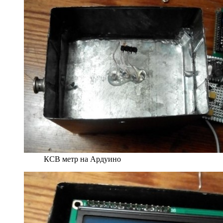
КСВ метр на Ардуино