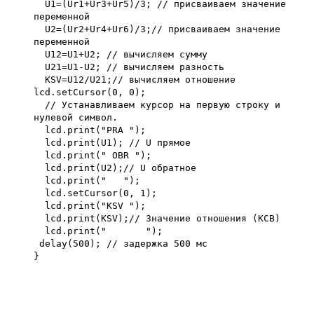
U1=(Ur1+Ur3+Ur5)/3; // присваиваем значение
переменной
U2=(Ur2+Ur4+Ur6)/3;// присваиваем значение
переменной
U12=U1+U2; // вычисляем сумму
U21=U1-U2; // вычисляем разность
KSV=U12/U21;// вычисляем отношение
lcd.setCursor(0, 0);
// Устанавливаем курсор на первую строку и
нулевой символ.
lcd.print("PRA ");
lcd.print(U1); // U прямое
lcd.print(" OBR ");
lcd.print(U2);// U обратное
lcd.print(" ");
lcd.setCursor(0, 1);
lcd.print("KSV ");
lcd.print(KSV);// Значение отношения (КСВ)
lcd.print(" ");
delay(500); // задержка 500 мс
}