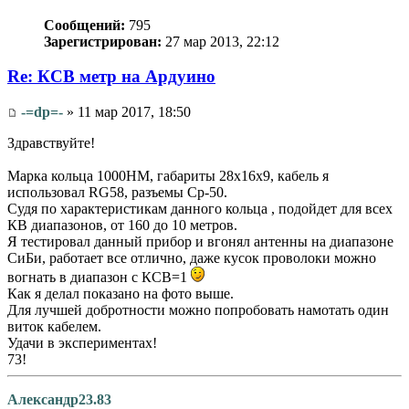
Сообщений:
795
Зарегистрирован:
27 мар 2013, 22:12
Re: КСВ метр на Ардуино
-=dp=-
» 11 мар 2017, 18:50
Здравствуйте!
Марка кольца 1000НM, габариты 28х16х9, кабель я
использовал RG58, разъемы Ср-50.
Судя по характеристикам данного кольца , подойдет для всех
КВ диапазонов, от 160 до 10 метров.
Я тестировал данный прибор и вгонял антенны на диапазоне
СиБи, работает все отлично, даже кусок проволоки можно
вогнать в диапазон с КСВ=1
Как я делал показано на фото выше.
Для лучшей добротности можно попробовать намотать один
виток кабелем.
Удачи в экспериментах!
73!
Александр23.83