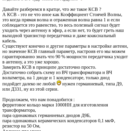
Давайте разберемся в кратце, что же такое КСВ ?
А КСВ - это не что иное как Коэффициент Стоячей Волны,
это когда прямая волна и отраженная волна равна 1 и если
соблюдается это равенство, то весь полезный сигнал будет
уходить через антенну в эфир, а если нет, то будет греть наш
выходной транзистор передатчика и даже коаксиальный
кабель.
Существуют конечно и другие параметры в настройке антенн,
но значение КСВ главный параметр, настроив его мы можем
гарантированно знать что 90 % мощности передатчика уходит
в антенну, а это уже хорошо.
Замерить КСВ в принципе достаточно просто.
Достаточно собрать схему из ВЧ трансформатора и ВЧ
вольтметра, на 1 диоде и 1 конденсаторе, только диод
подойдет далеко не любой
нужен германиевый, типа Д9,
или Д331, ну из этой серии.
Продолжаем, что нам понадобится :
ферритовое кольцо марки 1000НН для изготовления
трансформатора,
пара одинаковых германиевых диодов Д9Б,
пара одинаковых керамических конденсаторов 0,1 мкФ,
резистор на 50 Ом,