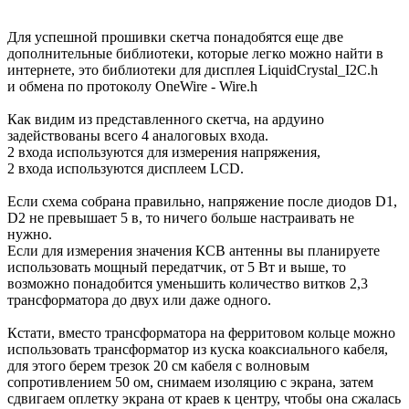
Для успешной прошивки скетча понадобятся еще две
дополнительные библиотеки, которые легко можно найти в
интернете, это библиотеки для дисплея LiquidCrystal_I2C.h
и обмена по протоколу OneWire - Wire.h
Как видим из представленного скетча, на ардуино
задействованы всего 4 аналоговых входа.
2 входа используются для измерения напряжения,
2 входа используются дисплеем LCD.
Если схема собрана правильно, напряжение после диодов D1,
D2 не превышает 5 в, то ничего больше настраивать не
нужно.
Если для измерения значения КСВ антенны вы планируете
использовать мощный передатчик, от 5 Вт и выше, то
возможно понадобится уменьшить количество витков 2,3
трансформатора до двух или даже одного.
Кстати, вместо трансформатора на ферритовом кольце можно
использовать трансформатор из куска коаксиального кабеля,
для этого берем трезок 20 см кабеля с волновым
сопротивлением 50 ом, снимаем изоляцию с экрана, затем
сдвигаем оплетку экрана от краев к центру, чтобы она сжалась