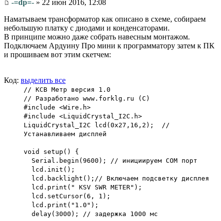
-=dp=-
» 22 июн 2016, 12:08
Наматываем трансформатор как описано в схеме, собираем
небольшую платку с диодами и конденсаторами.
В принципе можно даже собрать навесным монтажом.
Подключаем Ардуину Про мини к программатору затем к ПК
и прошиваем вот этим скетчем:
Код:
выделить все
// КСВ Метр версия 1.0
// Разработано www.forklg.ru (С)
#include <Wire.h>
#include <LiquidCrystal_I2C.h>
LiquidCrystal_I2C lcd(0x27,16,2); //
Устанавливаем дисплей
void setup() {
Serial.begin(9600); // инициируем СОМ порт
lcd.init();
lcd.backlight();// Включаем подсветку дисплея
lcd.print(" KSV SWR METER");
lcd.setCursor(6, 1);
lcd.print("1.0");
delay(3000); // задержка 1000 мс