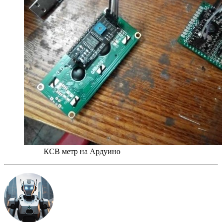
КСВ метр на Ардуино