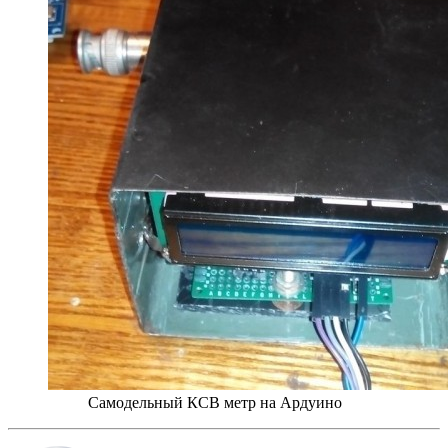
Самодельный КСВ метр на Ардуино