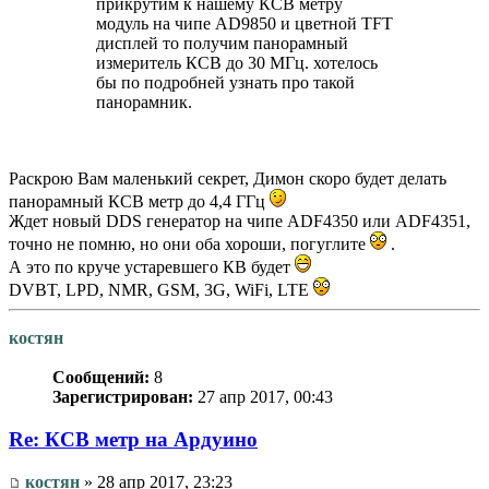
прикрутим к нашему КСВ метру
модуль на чипе AD9850 и цветной TFT
дисплей то получим панорамный
измеритель КСВ до 30 МГц. хотелось
бы по подробней узнать про такой
панорамник.
Раскрою Вам маленький секрет, Димон скоро будет делать
панорамный КСВ метр до 4,4 ГГц
Ждет новый DDS генератор на чипе ADF4350 или ADF4351,
точно не помню, но они оба хороши, погуглите
.
А это по круче устаревшего КВ будет
DVBT, LPD, NMR, GSM, 3G, WiFi, LTE
костян
Сообщений:
8
Зарегистрирован:
27 апр 2017, 00:43
Re: КСВ метр на Ардуино
костян
» 28 апр 2017, 23:23