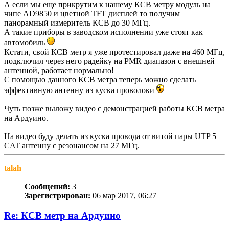
А если мы еще прикрутим к нашему КСВ метру модуль на
чипе AD9850 и цветной TFT дисплей то получим
панорамный измеритель КСВ до 30 МГц.
А такие приборы в заводском исполнении уже стоят как
автомобиль
Кстати, свой КСВ метр я уже протестировал даже на 460 МГц,
подключил через него радейку на PMR диапазон с внешней
антенной, работает нормально!
С помощью данного КСВ метра теперь можно сделать
эффективную антенну из куска проволоки
Чуть позже выложу видео с демонстрацией работы КСВ метра
на Ардуино.
На видео буду делать из куска провода от витой пары UTP 5
CAT антенну с резонансом на 27 МГц.
talah
Сообщений:
3
Зарегистрирован:
06 мар 2017, 06:27
Re: КСВ метр на Ардуино