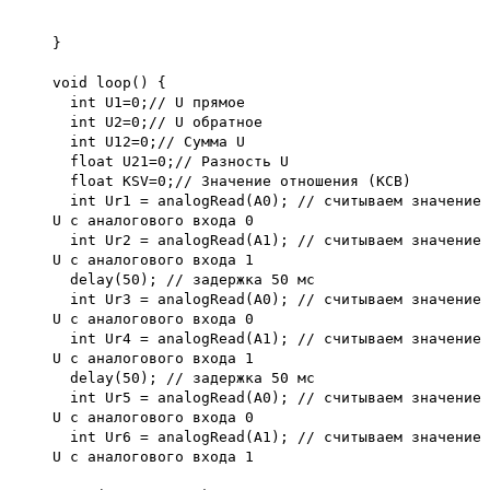
}
void loop() {
int U1=0;// U прямое
int U2=0;// U обратное
int U12=0;// Сумма U
float U21=0;// Разность U
float KSV=0;// Значение отношения (КСВ)
int Ur1 = analogRead(A0); // считываем значение
U с аналогового входа 0
int Ur2 = analogRead(A1); // считываем значение
U с аналогового входа 1
delay(50); // задержка 50 мс
int Ur3 = analogRead(A0); // считываем значение
U с аналогового входа 0
int Ur4 = analogRead(A1); // считываем значение
U с аналогового входа 1
delay(50); // задержка 50 мс
int Ur5 = analogRead(A0); // считываем значение
U с аналогового входа 0
int Ur6 = analogRead(A1); // считываем значение
U с аналогового входа 1