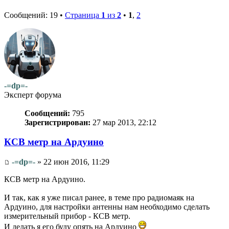
Сообщений: 19 •
Страница
1
из
2
•
1
,
2
-=dp=-
Эксперт форума
Сообщений:
795
Зарегистрирован:
27 мар 2013, 22:12
КСВ метр на Ардуино
-=dp=-
» 22 июн 2016, 11:29
КСВ метр на Ардуино.
И так, как я уже писал ранее, в теме про радиомаяк на
Ардуино, для настройки антенны нам необходимо сделать
измерительный прибор - КСВ метр.
И делать я его буду опять на Ардуино