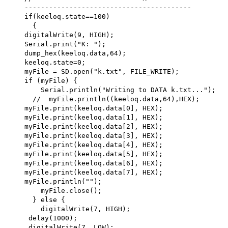
-----------------------------------------
if(keeloq.state==100)
{
digitalWrite(9, HIGH);
Serial.print("K: ");
dump_hex(keeloq.data,64);
keeloq.state=0;
myFile = SD.open("k.txt", FILE_WRITE);
if (myFile) {
Serial.println("Writing to DATA k.txt...");
// myFile.println((keeloq.data,64),HEX);
myFile.print(keeloq.data[0], HEX);
myFile.print(keeloq.data[1], HEX);
myFile.print(keeloq.data[2], HEX);
myFile.print(keeloq.data[3], HEX);
myFile.print(keeloq.data[4], HEX);
myFile.print(keeloq.data[5], HEX);
myFile.print(keeloq.data[6], HEX);
myFile.print(keeloq.data[7], HEX);
myFile.println("");
myFile.close();
} else {
digitalWrite(7, HIGH);
delay(1000);
digitalWrite(7, LOW);