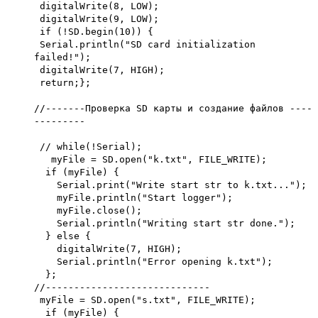
digitalWrite(8, LOW);
digitalWrite(9, LOW);
if (!SD.begin(10)) {
Serial.println("SD card initialization
failed!");
digitalWrite(7, HIGH);
return;};
//-------Проверка SD карты и создание файлов ----
---------
// while(!Serial);
myFile = SD.open("k.txt", FILE_WRITE);
if (myFile) {
Serial.print("Write start str to k.txt...");
myFile.println("Start logger");
myFile.close();
Serial.println("Writing start str done.");
} else {
digitalWrite(7, HIGH);
Serial.println("Error opening k.txt");
};
//-----------------------------
myFile = SD.open("s.txt", FILE_WRITE);
if (myFile) {