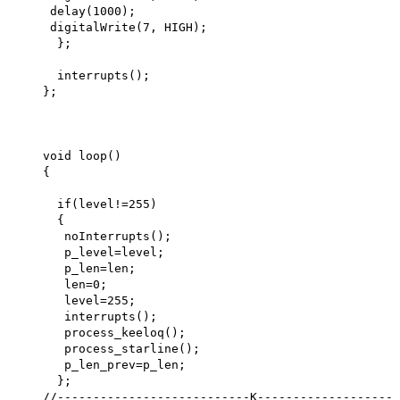
delay(1000);
digitalWrite(7, HIGH);
};
interrupts();
};
void loop()
{
if(level!=255)
{
noInterrupts();
p_level=level;
p_len=len;
len=0;
level=255;
interrupts();
process_keeloq();
process_starline();
p_len_prev=p_len;
};
//---------------------------K-------------------