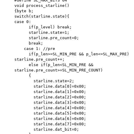
#define SL_MAX_BITS 64
void process_starline()
{byte b;
switch(starline.state){
case 0:
if(p_level) break;
starline.state=1;
starline.pre_count=0;
break;
case 1: //pre
if(p_len>=SL_MIN_PRE && p_len<=SL_MAX_PRE)
starline.pre_count++;
else if(p_len<SL_MIN_PRE &&
starline.pre_count>=SL_MIN_PRE_COUNT)
{
starline.state=2;
starline.data[0]=0x00;
starline.data[1]=0x00;
starline.data[2]=0x00;
starline.data[3]=0x00;
starline.data[4]=0x00;
starline.data[5]=0x00;
starline.data[6]=0x00;
starline.data[7]=0x00;
starline.dat_bit=0;