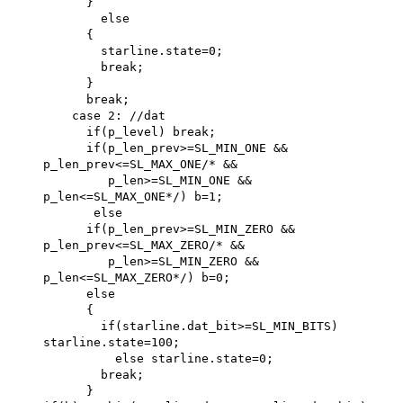
}
else
{
starline.state=0;
break;
}
break;
case 2: //dat
if(p_level) break;
if(p_len_prev>=SL_MIN_ONE &&
p_len_prev<=SL_MAX_ONE/* &&
p_len>=SL_MIN_ONE &&
p_len<=SL_MAX_ONE*/) b=1;
else
if(p_len_prev>=SL_MIN_ZERO &&
p_len_prev<=SL_MAX_ZERO/* &&
p_len>=SL_MIN_ZERO &&
p_len<=SL_MAX_ZERO*/) b=0;
else
{
if(starline.dat_bit>=SL_MIN_BITS)
starline.state=100;
else starline.state=0;
break;
}