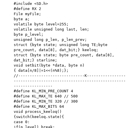
#include <SD.h>
#define RX 2
File myFile;
byte a;
volatile byte level=255;
volatile unsigned long last, len;
byte p_level;
unsigned long p_len, p_len_prev;
struct {byte state; unsigned long TE;byte
pre_count, data[8], dat_bit;} keeloq;
struct {byte state; byte pre_count, data[8],
dat_bit;} starline;
void setbit(byte *data, byte n)
{ data[n/8]|=1<<(n%8);};
//-----------------------------K-----------------
-------------------------------------------------
-----------------
#define KL_MIN_PRE_COUNT 4
#define KL_MAX_TE 640 // 500
#define KL_MIN_TE 320 // 300
#define KL_MAX_BITS 64
void process_keeloq()
{switch(keeloq.state){
case 0:
if(p_level) break;