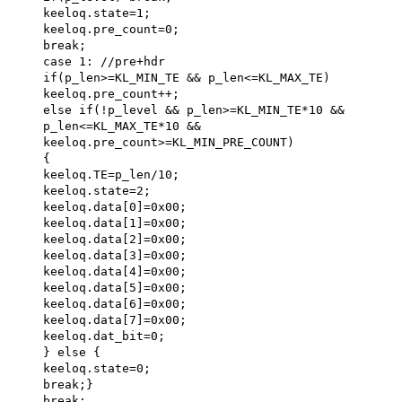
keeloq.state=1;
keeloq.pre_count=0;
break;
case 1: //pre+hdr
if(p_len>=KL_MIN_TE && p_len<=KL_MAX_TE)
keeloq.pre_count++;
else if(!p_level && p_len>=KL_MIN_TE*10 &&
p_len<=KL_MAX_TE*10 &&
keeloq.pre_count>=KL_MIN_PRE_COUNT)
{
keeloq.TE=p_len/10;
keeloq.state=2;
keeloq.data[0]=0x00;
keeloq.data[1]=0x00;
keeloq.data[2]=0x00;
keeloq.data[3]=0x00;
keeloq.data[4]=0x00;
keeloq.data[5]=0x00;
keeloq.data[6]=0x00;
keeloq.data[7]=0x00;
keeloq.dat_bit=0;
} else {
keeloq.state=0;
break;}
break;