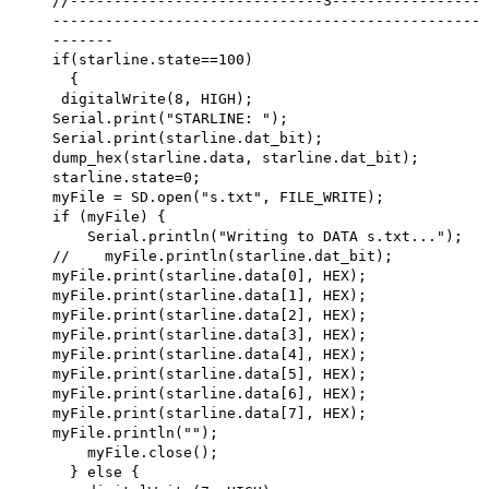
//-----------------------------S-----------------
-------------------------------------------------
-------
if(starline.state==100)
{
digitalWrite(8, HIGH);
Serial.print("STARLINE: ");
Serial.print(starline.dat_bit);
dump_hex(starline.data, starline.dat_bit);
starline.state=0;
myFile = SD.open("s.txt", FILE_WRITE);
if (myFile) {
Serial.println("Writing to DATA s.txt...");
// myFile.println(starline.dat_bit);
myFile.print(starline.data[0], HEX);
myFile.print(starline.data[1], HEX);
myFile.print(starline.data[2], HEX);
myFile.print(starline.data[3], HEX);
myFile.print(starline.data[4], HEX);
myFile.print(starline.data[5], HEX);
myFile.print(starline.data[6], HEX);
myFile.print(starline.data[7], HEX);
myFile.println("");
myFile.close();
} else {