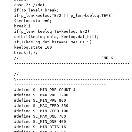
case 2: //dat
if(!p_level) break;
if(p_len<keeloq.TE/2 || p_len>keeloq.TE*3)
{keeloq.state=0;
break;}
if(p_len<=keeloq.TE+keeloq.TE/2)
setbit(keeloq.data, keeloq.dat_bit);
if(++keeloq.dat_bit==KL_MAX_BITS)
keeloq.state=100;
break;};};
//-----------------------------------END-K-------
-------------------------------------------------
---------
//----------------------------------------------
S------------------------------------------------
---------------------------------------
#define SL_MIN_PRE_COUNT 4
#define SL_MAX_PRE 1200
#define SL_MIN_PRE 800
#define SL_MAX_ZERO 350
#define SL_MIN_ZERO 100
#define SL_MAX_ONE 700
#define SL_MIN_ONE 400
#define SL_MIN_BITS 16