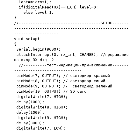
last=micros();
if(digitalRead(RX)==HIGH) level=0;
else level=1;
}
//-----------------------------------SETUP-------
-------------------------------------------------
-------------------
void setup()
{
Serial.begin(9600);
attachInterrupt(0, rx_int, CHANGE); //прерывание
на вход RX digi 2
//----------тест-индикации-при-включении-------
-----------------------------
pinMode(7, OUTPUT); // светодиод красный
pinMode(8, OUTPUT); // светодиод синий
pinMode(9, OUTPUT); // светодиод зеленый
pinMode(10, OUTPUT);// SD card
digitalWrite(7, HIGH);
delay(1000);
digitalWrite(8, HIGH);
delay(1000);
digitalWrite(9, HIGH);
delay(3000);
digitalWrite(7, LOW);