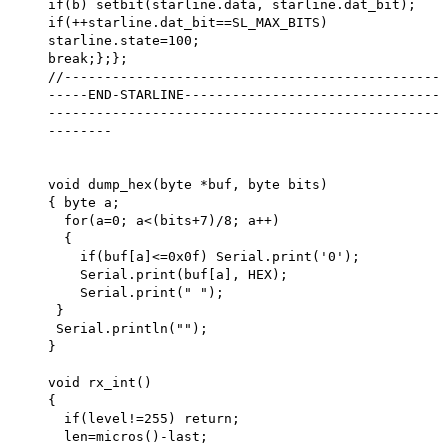
if(b) setbit(starline.data, starline.dat_bit);
if(++starline.dat_bit==SL_MAX_BITS)
starline.state=100;
break;};};
//-----------------------------------------------
-----END-STARLINE--------------------------------
-------------------------------------------------
--------
void dump_hex(byte *buf, byte bits)
{ byte a;
for(a=0; a<(bits+7)/8; a++)
{
if(buf[a]<=0x0f) Serial.print('0');
Serial.print(buf[a], HEX);
Serial.print(" ");
}
Serial.println("");
}
void rx_int()
{
if(level!=255) return;
len=micros()-last;