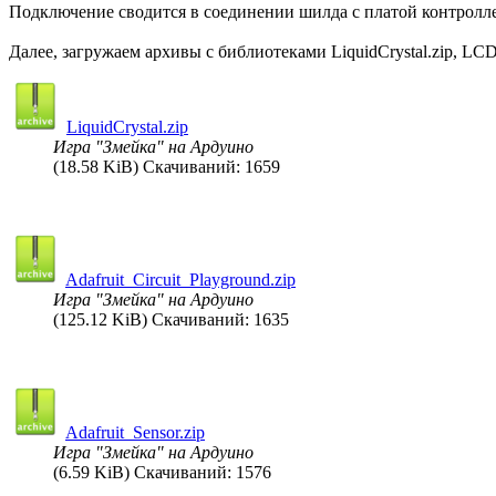
Подключение сводится в соединении шилда с платой контрол
Далее, загружаем архивы с библиотеками LiquidCrystal.zip, LCDKe
LiquidCrystal.zip
Игра "Змейка" на Ардуино
(18.58 KiB) Скачиваний: 1659
Adafruit_Circuit_Playground.zip
Игра "Змейка" на Ардуино
(125.12 KiB) Скачиваний: 1635
Adafruit_Sensor.zip
Игра "Змейка" на Ардуино
(6.59 KiB) Скачиваний: 1576