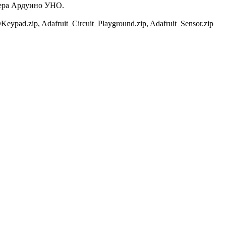
лера Ардуино УНО.
ypad.zip, Adafruit_Circuit_Playground.zip, Adafruit_Sensor.zip