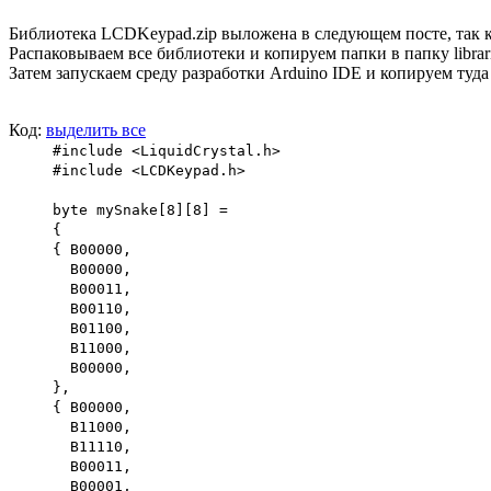
Библиотека LCDKeypad.zip выложена в следующем посте, так к
Распаковываем все библиотеки и копируем папки в папку librar
Затем запускаем среду разработки Arduino IDE и копируем туда 
Код:
выделить все
#include <LiquidCrystal.h>
#include <LCDKeypad.h>
byte mySnake[8][8] =
{
{ B00000,
B00000,
B00011,
B00110,
B01100,
B11000,
B00000,
},
{ B00000,
B11000,
B11110,
B00011,
B00001,