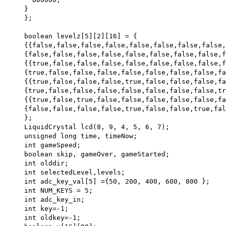
}
};
boolean levelz[5][2][16] = {
{{false,false,false,false,false,false,false,false,
{false,false,false,false,false,false,false,false,f
{{true,false,false,false,false,false,false,false,
{true,false,false,false,false,false,false,false,f
{{true,false,false,false,true,false,false,false,fa
{true,false,false,false,false,false,false,false,tr
{{true,false,true,false,false,false,false,false,fa
{false,false,false,false,true,false,false,true,fal
};
LiquidCrystal lcd(8, 9, 4, 5, 6, 7);
unsigned long time, timeNow;
int gameSpeed;
boolean skip, gameOver, gameStarted;
int olddir;
int selectedLevel,levels;
int adc_key_val[5] ={50, 200, 400, 600, 800 };
int NUM_KEYS = 5;
int adc_key_in;
int key=-1;
int oldkey=-1;