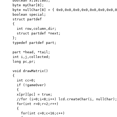
boolean x[16][80];
byte myChar[8];
byte nullChar[8] = { 0x0,0x0,0x0,0x0,0x0,0x0,0x0,0
boolean special;
struct partdef
{
int row,column,dir;
struct partdef *next;
};
typedef partdef part;
part *head, *tail;
int i,j,collected;
long pc,pr;
void drawMatrix()
{
int cc=0;
if (!gameOver)
{
x[pr][pc] = true;
//for (i=0;i<8;i++) lcd.createChar(i, nullChar);
for(int r=0;r<2;r++)
{
for(int c=0;c<16;c++)